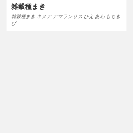
雑穀種まき
雑穀種まき キヌア アマランサス ひえ あわ もちき
び