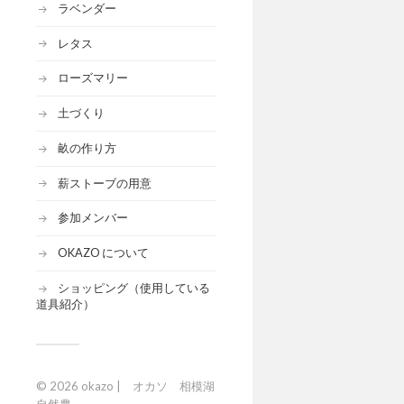
ラベンダー
レタス
ローズマリー
土づくり
畝の作り方
薪ストーブの用意
参加メンバー
OKAZO について
ショッピング（使用している
道具紹介）
© 2026
okazo | オカソ 相模湖
自然農
.