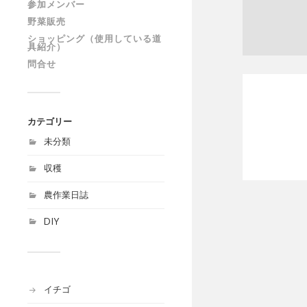
参加メンバー
野菜販売
ショッピング（使用している道
具紹介）
問合せ
カテゴリー
未分類
収穫
農作業日誌
DIY
イチゴ