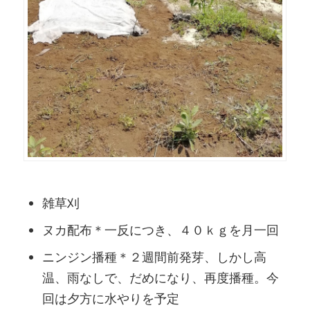
雑草刈
ヌカ配布＊一反につき、４０ｋｇを月一回
ニンジン播種＊２週間前発芽、しかし高
温、雨なしで、だめになり、再度播種。今
回は夕方に水やりを予定