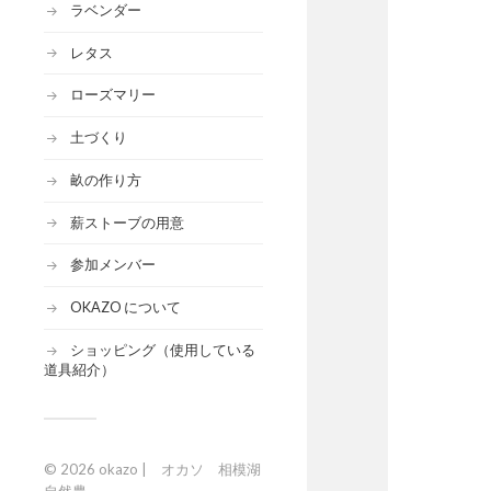
ラベンダー
レタス
ローズマリー
土づくり
畝の作り方
薪ストーブの用意
参加メンバー
OKAZO について
ショッピング（使用している
道具紹介）
© 2026
okazo | オカソ 相模湖
自然農
.