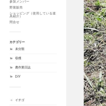
参加メンバー
野菜販売
ショッピング（使用している道
具紹介）
問合せ
カテゴリー
未分類
収穫
農作業日誌
DIY
イチゴ