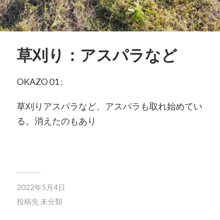
草刈り：アスパラなど
OKAZO 01 :
草刈りアスパラなど、アスパラも取れ始めてい
る。消えたのもあり
2022年5月4日
投稿先
未分類