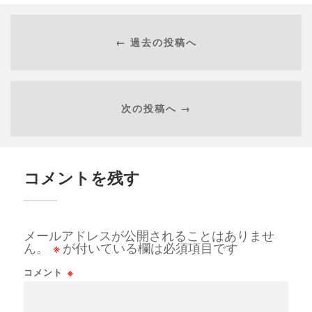
← 過去の投稿へ
次の投稿へ →
コメントを残す
メールアドレスが公開されることはありませ
ん。
※
が付いている欄は必須項目です
コメント
※