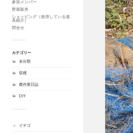
参加メンバー
野菜販売
ショッピング（使用している道
具紹介）
問合せ
カテゴリー
未分類
収穫
農作業日誌
DIY
イチゴ