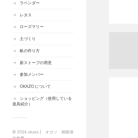
ラベンダー
レタス
ローズマリー
土づくり
畝の作り方
薪ストーブの用意
参加メンバー
OKAZO について
ショッピング（使用している
道具紹介）
© 2026
okazo | オカソ 相模湖
自然農
.