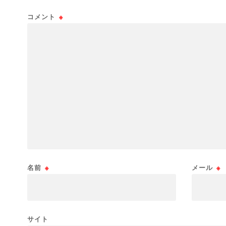
コメント
※
名前
※
メール
※
サイト